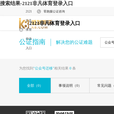
搜索结果-2121非凡体育登录入口
2121
零跑腿公证咨询
非凡
2121非凡体育登录入口
体育
登录
公证指南
解决您的公证难题
入口
为您找到
“公众号迁移”
相关结果
0
条
全部
（0）
事项说明
（0）
常见问题