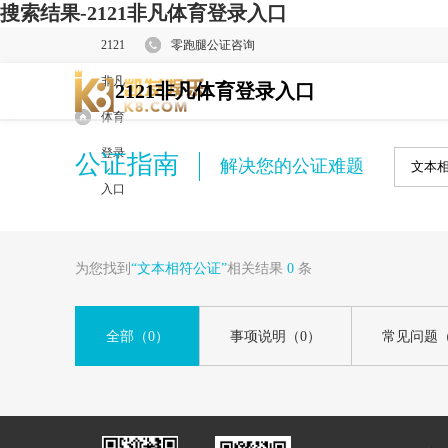
搜索结果-2121非凡体育登录入口
2121
零跑腿公证咨询
非凡
2121非凡体育登录入口
体育
登录
公证指南
解决您的公证难题
入口
为您找到
“文本相符公证”
相关结果
0
条
全部
（0）
事项说明
（0）
常见问题