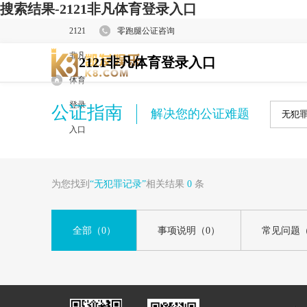
搜索结果-2121非凡体育登录入口
2121
零跑腿公证咨询
非凡
2121非凡体育登录入口
体育
登录
公证指南
解决您的公证难题
入口
为您找到
“无犯罪记录”
相关结果
0
条
全部
（0）
事项说明
（0）
常见问题