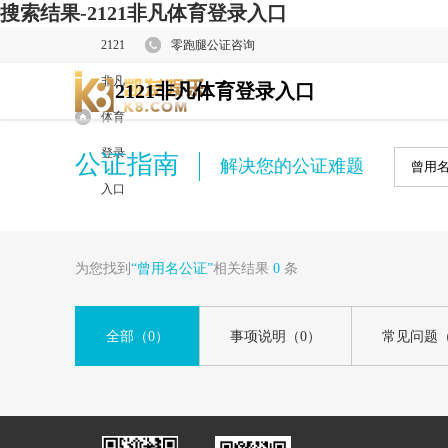
搜索结果-2121非凡体育登录入口
2121
零跑腿公证咨询
非凡
2121非凡体育登录入口
体育
登录
公证指南
解决您的公证难题
入口
为您找到
“曾用名公证”
相关结果
0
条
全部
（0）
事项说明
（0）
常见问题