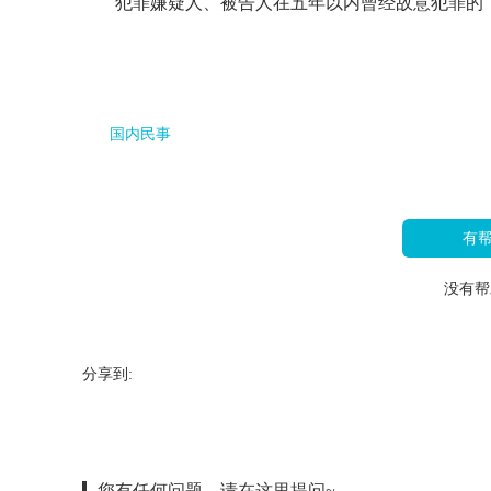
犯罪嫌疑人、被告人在五年以内曾经故意犯罪的
国内民事
有
没有帮
分享到:
您有任何问题，请在这里提问~