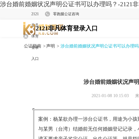
涉台婚前婚姻状况声明公证书可以办理吗？-2121
2121
零跑腿公证咨询
非凡
2121非凡体育登录入口
体育
公证指南
>
声明
>
涉台婚前婚姻状况声明公证书可以办理吗
登录
入口
涉台婚前婚姻状况声
2021-01-08 10:15:03
来
案例：杨某欲办理一涉台公证书，用途为小孩
与某男（台湾）结婚前无任何婚姻登记记录，
湾不要求亲子鉴定公证、出生公证等，就是指