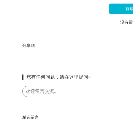
有
没有帮
分享到:
您有任何问题，请在这里提问~
精选留言