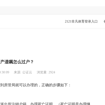
2121非凡体育登录入口
？
房产遗嘱怎么过户？
0:30:09
来源: 公证云
浏览量: 2924
到房管局就可以办理的，正确的步骤如下：
派出所注销户籍，办理死亡证明。（死亡证明是办理继