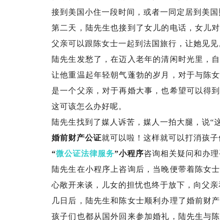
接到美国小住一段时间，或者一同定居到美国
第二天，陆先生也接到了女儿的电话，女儿
父亲可以跟陈女士一起到法国旅行，让她见见
陆先生发愁了，在迈入老年的清闲时光里，
让他重温起年轻朝气蓬勃的岁月，对于与陈
是一个父亲，对于再婚大事，也希望可以得
这可该怎么办好呢。
陆先生找到了媒人诉苦，媒人一拍大腿，说
“
婚前财产公证
就可以啦！这样就可以打消孩子
“
微公证法律服务
”小程序
咨询相关疑问和办理
陆先生在小程序上咨询后，当晚便带着陈女
心敞开来谈，儿女的担忧也终于放下，向父亲
几日后，陆先生和陈女士顺利办理了婚前财
孩子们也都从国外回来参加婚礼，陆先生与