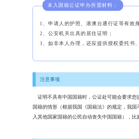
未入国籍公证申办所需材料：
1、申请人的护照、港澳台通行证等有效
2、公安机关出具的居住证明；
3、如非本人办理，还应提供授权委托书
注意事项
证明不具有中国国籍时，公证处可能会要求您
国籍的情形（根据我国《国籍法》的规定，我国
入其他国家国籍的公民自动丧失中国国籍），比