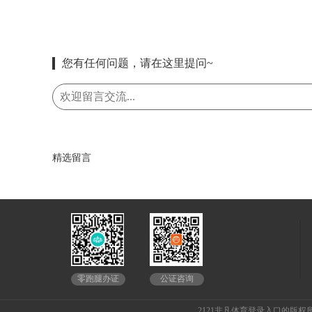
您有任何问题，请在这里提问~
精选留言
公证咨询
零跑腿办证
2121非凡体育登录入口的版权所