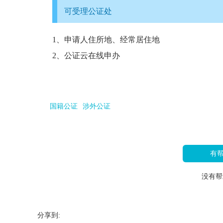
可受理公证处
1、申请人住所地、经常居住地
2、
公证云在线申办
国籍公证
涉外公证
有
没有帮
分享到: