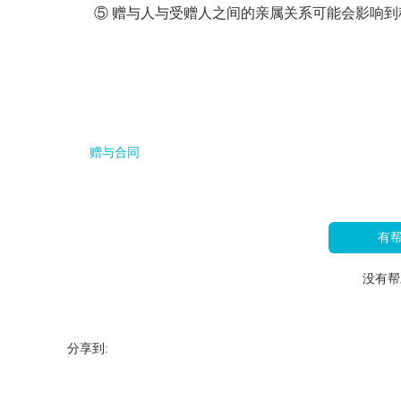
⑤ 赠与人与受赠人之间的亲属关系可能会影响
赠与合同
有
没有帮
分享到: