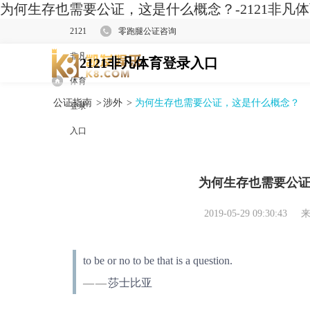
为何生存也需要公证，这是什么概念？-2121非凡
2121
零跑腿公证咨询
非凡
2121非凡体育登录入口
体育
公证指南
>
涉外
>
为何生存也需要公证，这是什么概念？
登录
入口
为何生存也需要公
2019-05-29 09:30:43
来
to be or no to be that is a question.
——
莎士比亚