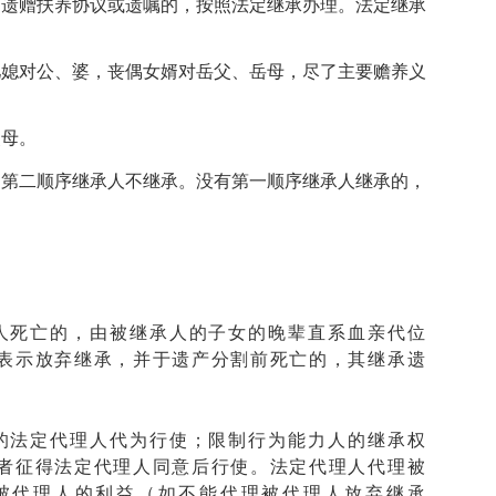
的遗赠扶养协议或遗嘱的，按照法定继承办理。法定继承
儿媳对公、婆，丧偶女婿对岳父、岳母，尽了主要赡养义
父母。
，第二顺序继承人不继承。没有第一顺序继承人继承的，
人死亡的，由被继承人的子女的晚辈直系血亲代位
表示放弃继承，并于遗产分割前死亡的，其继承遗
。
的法定代理人代为行使；限制行为能力人的继承权
者征得法定代理人同意后行使。法定代理人代理被
被代理人的利益（如不能代理被代理人放弃继承