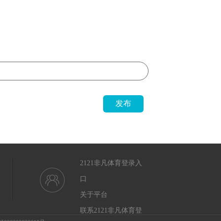
发布
2121非凡体育登录入
口
关于平台
联系2121非凡体育登