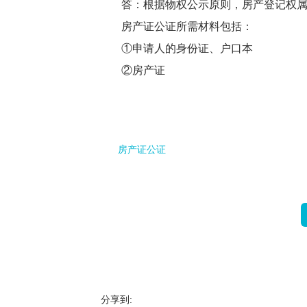
答：根据物权公示原则，房产登记权
房产证公证所需材料包括：
①申请人的身份证、户口本
②房产证
房产证公证
分享到: