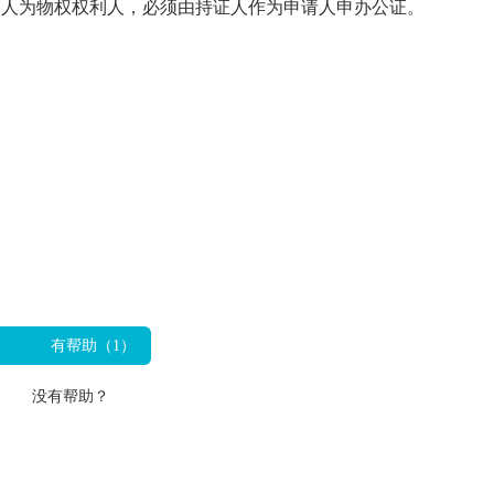
属人为物权权利人，必须由持证人作为申请人申办公证。
有帮助（
1
）
没有帮助？