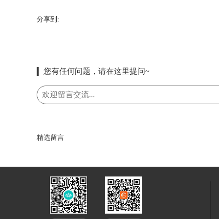
分享到:
您有任何问题，请在这里提问~
精选留言