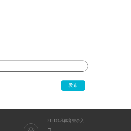
发布
2121非凡体育登录入
口