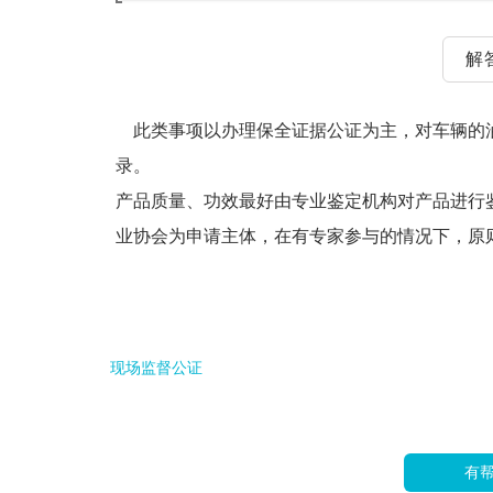
解
此类事项以办理保全证据公证为主，对车辆的
录。
产品质量、功效最好由专业鉴定机构对产品进行
业协会为申请主体，在有专家参与的情况下，原
现场监督公证
有