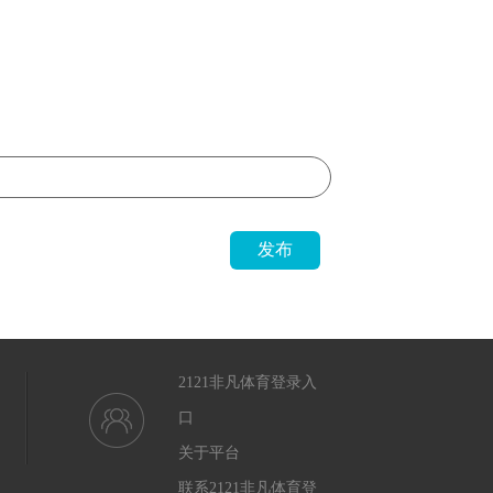
发布
2121非凡体育登录入
口
关于平台
联系2121非凡体育登