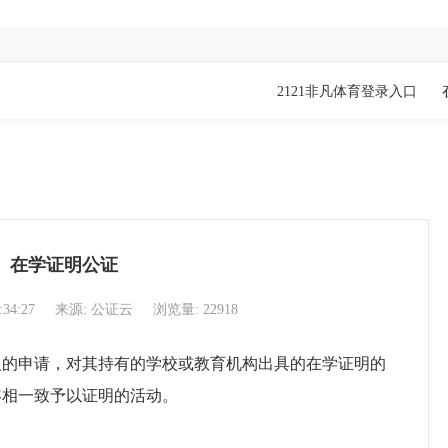
2121非凡体育登录入口
在学证明公证
:34:27
来源: 公证云
浏览量: 22918
申请，对其持有的学校或教育机构出具的在学证明的
容相一致予以证明的活动。