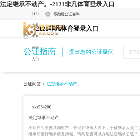
法定继承不动产。-2121非凡体育登录入口
2121
零跑腿公证咨询
非凡
2121非凡体育登录入口
体育
登录
公证指南
提出您的公证疑问
入口
公证问答
>
法定继承不动产。
xxs934200
法定继承不动产。
不动产为夫妻共同财产，登记在继承人名下，于被继承人死亡
继承后进行继承债务清偿。请问是否可以办理法定继承公证？