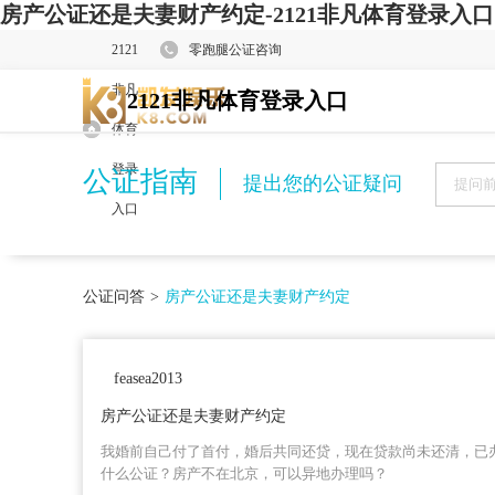
房产公证还是夫妻财产约定-2121非凡体育登录入口
2121
零跑腿公证咨询
非凡
2121非凡体育登录入口
体育
登录
公证指南
提出您的公证疑问
入口
公证问答
>
房产公证还是夫妻财产约定
feasea2013
房产公证还是夫妻财产约定
我婚前自己付了首付，婚后共同还贷，现在贷款尚未还清，已
什么公证？房产不在北京，可以异地办理吗？