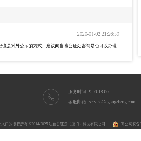
2020-01-02 21:26:39
记也是对外公示的方式。建议向当地公证处咨询是否可以办理
服务时间
9:00-18:00
客服邮箱
service@egongzheng.com
登录入口的版权所有 ©2014-2025 法信公证云（厦门）科技有限公司
闽公网安备350