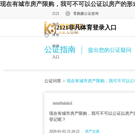
现在有城市房产限购，我可不可以公证以房产的形式
2121
零跑腿公证咨询
非凡
2121非凡体育登录入口
体育
登录
公证指南
提出您的公证疑问
入口
公证问答
>
现在有城市房产限购，我可不可以公
minibalala1
现在有城市房产限购，我可不可以公证以房产
登记呢？
2020-01-02 21:26:22
房产交易