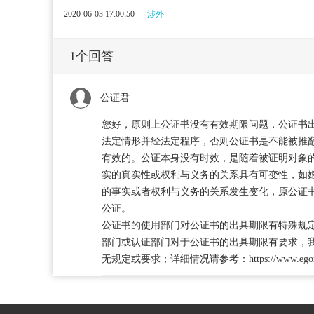
2020-06-03 17:00:50
涉外
1
个回答
公证君
您好，原则上公证书没有有效期限问题，公证书
法定情形并经法定程序，否则公证书是不能被推
有效的。公证本身没有时效，是随着被证明对象
实的真实性或权利与义务的关系具有可变性，如
的事实或者权利与义务的关系发生变化，原公证
公证。
公证书的使用部门对公证书的出具期限有特殊规
部门或认证部门对于公证书的出具期限有要求，
无规定或要求；详细情况请参考：https://www.egongzhen