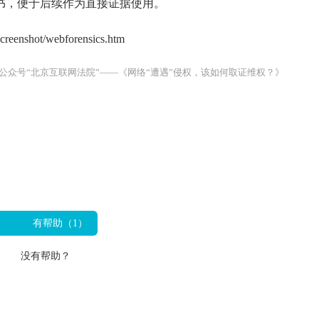
书，便于后续作为直接证据使用。
nshot/webforensics.htm
公众号“北京互联网法院”——《
网络“遭遇”侵权，该如何取证维权？
》
有帮助（
1
）
没有帮助？