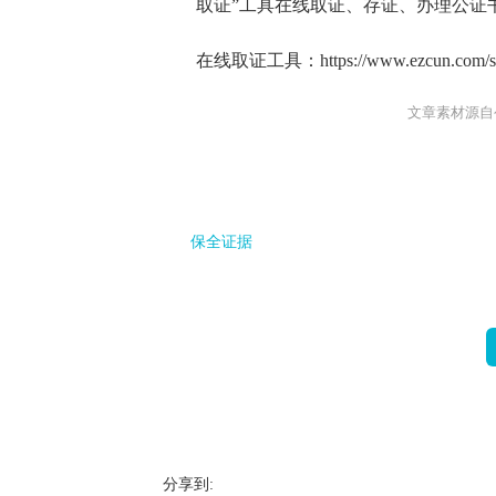
取证”工具在线取证、存证、办理公证
在线取证工具：https://www.ezcun.com/scree
文章素材源自
保全证据
分享到: