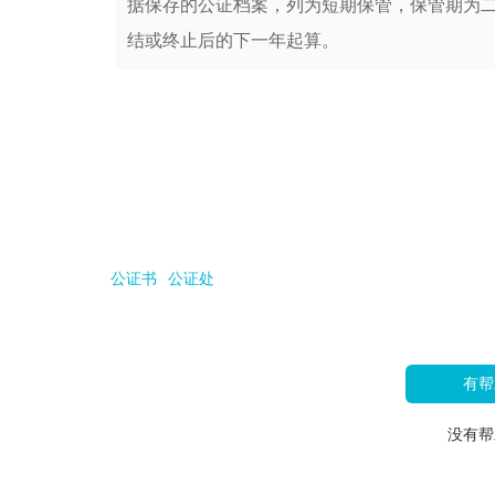
据保存的公证档案，列为短期保管，保管期为
结或终止后的下一年起算。
公证书
公证处
有帮
没有帮