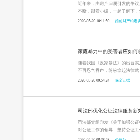
近年来，由房产归属引发的争议
不断，跟着小编，一起了解下，
2020-05-20 10:11:59
婚前财产约定
家庭暴力中的受害者应如何
随着我国《反家暴法》的出台实
不再忍气吞声，纷纷拿起法律武
行“谁主张、谁举证”。但家庭
2020-05-20 09:54:24
保全证据
一定的隐蔽性，加上传统的“家
受害者应如何收集证据呢？
司法部优化公证法律服务新
司法部党组印发《关于加强公证
对公证工作的领导，坚持公证工
人民群众日益增长的公证法律服
2020-05-20 09:38:53
公证处