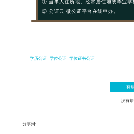
① 当事人住所地、经常居住地或毕业学
② 公证云 微公证平台在线申办。
学历公证
学位公证
学位证书公证
有
没有帮
分享到: