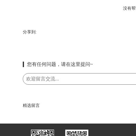
没有帮
分享到:
您有任何问题，请在这里提问~
精选留言