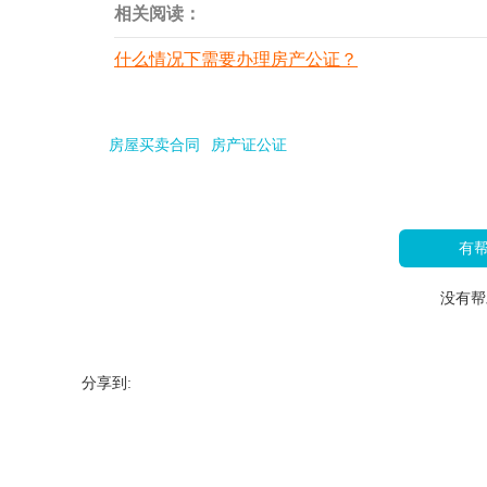
相关阅读：
什么情况下需要办理房产公证？
房屋买卖合同
房产证公证
有
没有帮
分享到: